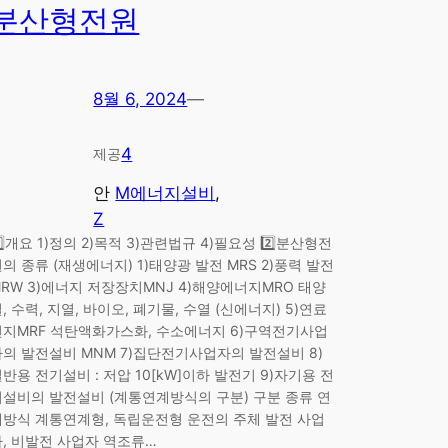
분산형전원
8월 6, 2024
—
4
제공
안
M에너지설비
, 
Z
️⃣개요 1)정의 2)목적 3)관련법규 4)필요성 2️⃣분산형전
의 종류 (재생에너지) 1)태양광 발전 MRS 2)풍력 발전
MRW 3)에너지 저장장치MNJ 4)해양에너지MRO 태양
, 수력, 지열, 바이오, 폐기물, 수열 (신에너지) 5)연료
전지MRF 석탄액화가스화, 수소에너지 6)구역전기사업
자의 발전설비 MNM 7)집단전기사업자의 발전설비 8)
반용 전기설비 : 저압 10[kW]이하 발전기 9)자기용 전
기설비의 발전설비 (계통연계방식의 구분) 구분 종류 연
계방식 계통연계형, 독립운전형 운전의 주체 발전 사업
자, 비발전 사업자 역조류…