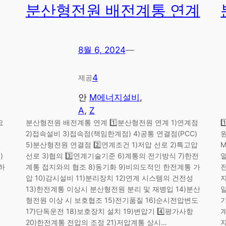
분산형전원 배전계통 연계
8월 6, 2024
—
4
제공
안
M에너지설비
, 
A
, 
Z
요
분산형전원 배전계통 연계 1️⃣분산형전원 연계 1)연계점
1
2)접속설비 3)접속점(책임한계점) 4)공통 연결점(PCC)
원
전
5)분산형전원 연결점 2️⃣연계조건 1)저압 선로 2)특고압
)
선로 3)협의 3️⃣연계기술기준 6)계통의 전기방식 7)한전
열
하
계통 접지와의 협조 8)동기화 9)비의도적인 한전계통 가
압 10)감시설비 11)분리장치 12)연계 시스템의 건전성
13)한전계통 이상시 분산형전원 분리 및 재병입 14)분산
일
형전원 이상 시 보호협조 15)전기품질 16)순시전압변도
17)단독운전 18)보호장치 설치 19)변압기 4️⃣평가사항
20)한전계통 전압의 조정 21)저압계통 상시…