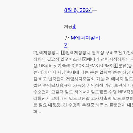
8월 6, 2024
—
4
제공
안
M에너지설비
, 
Z
❗전력저장장치 1️⃣전력저장장치 필요성 구비조건 1)전
장치의 필요성 2)구비조건 2️⃣배터리 전력저장장치의 
성 1)Battery 2)BMS 3)PCS 4)EMS 5)PMS 3️⃣분류(종
류) 1)에너지 저장 형태에 따른 분류 2)종류 종류 장점 
점 비고 납축전지 저렴하다모듈화 가능 저 에너지 밀도
짧은 수명납사용규제 가능성 기안정성,가장 보편적 니
수소전지 고출력 밀도 저에너지밀도짧은 수명 HEV적
리튬전지 고에너지 밀토고전압 고가저출력 밀도보호
로 필요 대용량, 긴 수명화 추진중 레독스 플로전지 대
화…