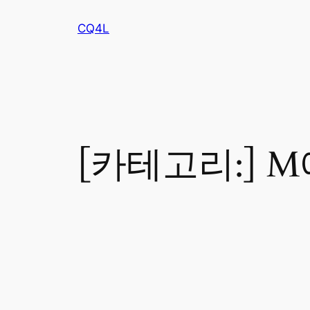
콘
CQ4L
텐
츠
로
바
로
가
기
[카테고리:]
M