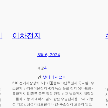
치
이차전지
8월 6, 2024
—
4
제공
안
M에너지설비
510 전기저장장치 ❗개요 1️⃣종류 1)납축전지 2)니켈- 수
소전지 3)리튬이온전지 4)레독스 플로 전지 5)나트륨-
정
유황전지 2️⃣종류 종류 장점 단점 비교 납축전지 저럼함
콘
모듈화 가능 저에너지 밀도 짧은 수명납사용 규제 가능
지
성 기술안정성가장보편적 니켈-수소전지 고출력 밀도
변