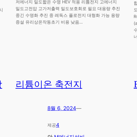
저에너지 밀도짧은 수명 HEV 적용 리튬전지 고에너지
합
밀도고전압 고가저출력 밀도보호회로 필요 대용량 추진
시
중긴 수명화 추진 중 레독스 플로전지 대형화 가능 용량
기
R
증설 유리상온작동초기 비용 낮음…
(
수
너
장
리튬이온 축전지
8월 6, 2024
—
4
제공
안
M에너지설비
, 