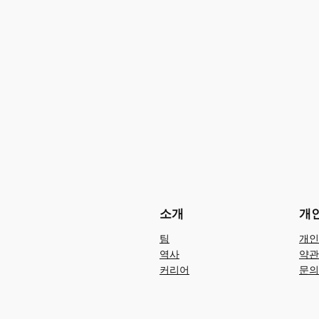
소개
개
팀
개인
역사
약관
커리어
문의