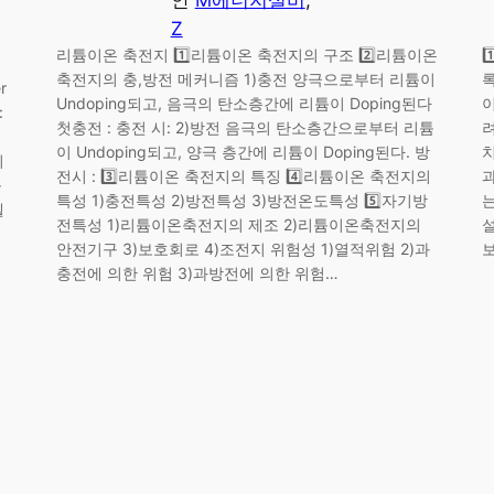
Z
리튬이온 축전지 1️⃣리튬이온 축전지의 구조 2️⃣리튬이온
축전지의 충,방전 메커니즘 1)충전 양극으로부터 리튬이
록
r
Undoping되고, 음극의 탄소층간에 리튬이 Doping된다
:
첫충전 : 충전 시: 2)방전 음극의 탄소층간으로부터 리튬
려
이 Undoping되고, 양극 층간에 리튬이 Doping된다. 방
이
전시 : 3️⃣리튬이온 축전지의 특징 4️⃣리튬이온 축전지의
를
특성 1)충전특성 2)방전특성 3)방전온도특성 5️⃣자기방
헬
전특성 1)리튬이온축전지의 제조 2)리튬이온축전지의
설
안전기구 3)보호회로 4)조전지 위험성 1)열적위험 2)과
보
충전에 의한 위험 3)과방전에 의한 위험…