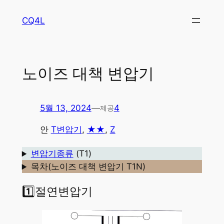
콘
CQ4L
텐
츠
로
바
노이즈 대책 변압기
로
가
기
5월 13, 2024
—
4
제공
안
T변압기
, 
★★
, 
Z
변압기종류
(T1)
목차(노이즈 대책 변압기 T1N)
1️⃣절연변압기