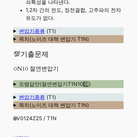
쇠특성을 나타낸다.
1,2차 간의 전도, 정전결합, 고주파의 전자
유도가 없다.
변압기종류
(T1)
목차(노이즈 대책 변압기 T1N)
💯기출문제
○N10 절연변압기
모범답안(절연변압기T1N101️⃣)
변압기종류
(T1)
목차(노이즈 대책 변압기 T1N)
🌐V0124Z25 / T1N