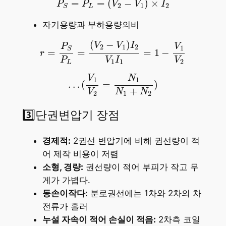
=
=
(
−
)
×
P
P
V
V
I
2
1
2
L
S
자기용량과 부하용량의비
r
=
P
S
P
L
=
(
V
2
−
V
1
)
I
2
V
1
I
1
=
1
−
V
1
V
2
(
−
)
V
V
I
P
V
2
1
2
1
S
=
=
=
1
−
r
V
I
V
P
1
1
2
L
…
(
V
1
V
2
=
N
1
N
1
+
N
2
)
V
N
1
1
…
(
=
)
+
V
N
N
2
1
2
3️⃣단권변압기 장점
경제적:
2권선 변압기에 비해 권선량이 적
어 제작 비용이 저렴
소형, 경량:
권선량이 적어 부피가 작고 무
게가 가볍다.
동손이작다
: 분로권선에는 1차와 2차의 차
전류가 흘러
누설 자속이 적어 손실이 적음:
2차측 코일