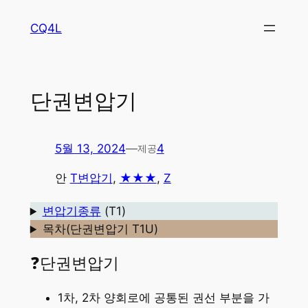
콘
CQ4L
텐
츠
로
바
단권변압기
로
가
기
5월 13, 2024
—
4
제공
안
T변압기
, 
★★★
, 
Z
변압기종류
(T1)
목차(단권변압기 T1U)
❓단권변압기
1차, 2차 양회로에 공통된 권선 부분을 가