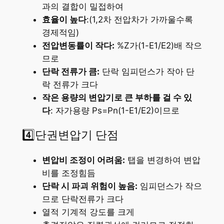
과의 결합이 밀접하여
효율이 높다
:(1,2차 전압차가 가까울수록
경제적임)
전압변동률이 작다:
%Z가(1-E1/E2)배 작으
므로
단락 전류가 큼:
단락 임피던스가 작아 단
락 전류가 크다
작은 용량의 변압기로 큰 부하를 걸 수 있
다
: 자가용량 Ps=Pn(1-E1/E2)이므로
4️⃣단권변압기 단점
변압비 조정이 어려움:
탭을 변경하여 변압
비를 조정힘듬
단락 시 파괴 위험이 높음:
임피던스가 작으
므로 단락전류가 크다
열적 기계적 강도를 크게