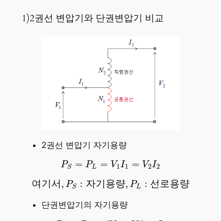
1)2권선 변압기와 단권변압기 비교
2권선 변압기 자기용량
P
S
=
P
L
=
V
1
I
1
=
V
2
I
2
=
=
=
P
P
V
I
V
I
1
1
2
2
L
S
여
기
서
,
P
S
:
자
기
용
량
,
P
L
:
선
로
용
량
여
기
서
,
:
자
기
용
량
,
:
선
로
용
량
P
P
L
S
단권변압기의 자기용량
P
S
=
P
L
=
(
V
2
−
V
1
)
×
I
2