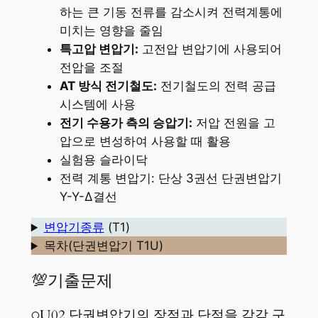
하는 큰 기동 전류를 감소시켜 전력계통에
미치는 영향을 줄임
특고압 변압기:
고전압 변압기에 사용되어
전압을 조절
AT 방식 전기철도:
전기철도의 전력 공급
시스템에 사용
전기 수용가 측의 승압기:
저압 전원을 고
압으로 변성하여 사용할 때 활용
실험용 슬라이닥
전력 계통 변압기: 단상 3권선 단권변압기
Y-Y-Δ결선
변압기종류
(T1)
목차(단권변압기 T1U)
💯기출문제
○U02 단권변압기의 장점과 단점을 각각 구