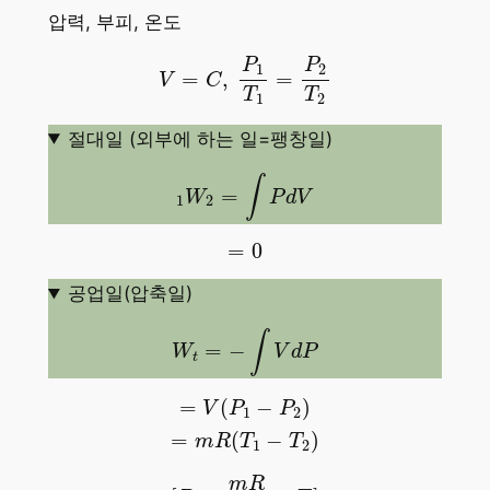
압력, 부피, 온도
V
=
C
,
P
1
T
1
=
P
2
T
2
P
P
1
2
=
,
=
V
C
T
T
1
2
절대일 (외부에 하는 일=팽창일)
1
W
2
=
∫
P
d
V
∫
=
W
P
d
V
1
2
=
0
=
0
공업일(압축일)
W
t
=
−
∫
V
d
P
∫
=
−
W
V
d
P
t
=
V
(
P
1
−
P
2
)
=
m
R
(
T
1
−
T
2
)
=
(
−
)
V
P
P
1
2
=
(
−
)
m
R
T
T
1
2
[
P
=
m
R
V
×
T
]
m
R