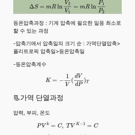
Δ
S
=
m
R
ln
V
2
V
1
=
m
R
ln
P
1
P
2
V
P
2
1
Δ
=
ln
=
ln
S
m
R
m
R
V
P
1
2
등온압축과정 : 기계 압축에 필요한 일응 최소로
할 수 있는 과정
-압축기에서 압축일의 크기 순 : 가역단열압축>
폴리트로픽 압축일>등온압축일
-등온압축계수
K
=
−
1
V
(
d
V
d
P
)
T
1
d
V
=
−
(
)
K
T
d
P
V
📃가역 단열과정
압력, 부피, 온도
P
V
k
=
C
,
T
V
K
−
1
=
C
−
1
k
K
=
,
=
P
V
C
T
V
C
P
T
k
1
−
k
=
C
,
T
P
1
−
k
k
=
C