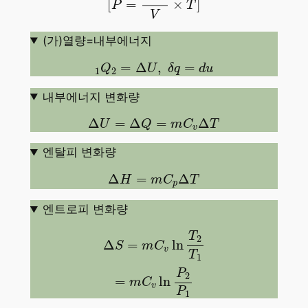
[
=
×
]
P
T
V
(가)열량=내부에너지
1
Q
2
=
Δ
U
,
δ
q
=
d
u
=
Δ
,
=
Q
U
δ
q
d
u
1
2
내부에너지 변화량
Δ
U
=
Δ
Q
=
m
C
v
Δ
T
Δ
=
Δ
=
Δ
U
Q
m
C
T
v
엔탈피 변화량
Δ
H
=
m
C
p
Δ
T
Δ
=
Δ
H
m
C
T
p
엔트로피 변화량
Δ
S
=
m
C
v
ln
T
2
T
1
=
m
C
v
ln
P
2
P
1
T
2
Δ
=
ln
S
m
C
v
T
1
P
2
=
ln
m
C
v
P
1