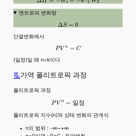
Δ
=
−
=
−
⋅
H
W
k
W
1
2
t
엔트로피 변화량
Δ
S
=
0
Δ
=
0
S
단열변화에서
P
V
n
=
C
n
=
P
V
C
(일정)일 때 n=k이다
📃
가역 폴리트로픽 과정
폴리트로픽 과정
P
V
n
=
일
정
n
=
일
정
P
V
폴리트로픽 지수(n)와 상태 변화의 관계식
n의 범위 : -∞~+∞
n=0이면 : P=C : 등압변화