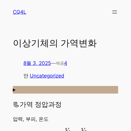
콘
CQ4L
텐
츠
로
바
이상기체의 가역변화
로
가
기
8월 3, 2025
—
4
제공
안
Uncategorized
📃가역 정압과정
압력, 부피, 온도
P
=
C
,
V
1
T
1
=
V
2
T
2
V
V