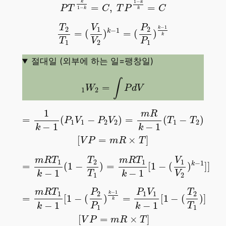
1
−
k
k
=
,
=
P
T
C
T
P
C
1
−
k
k
T
2
T
1
=
(
V
1
V
2
)
k
−
1
=
(
P
2
P
1
)
k
−
1
k
V
P
T
−
1
1
2
2
k
−
1
k
=
(
)
=
(
)
k
T
V
P
1
2
1
절대일 (외부에 하는 일=팽창일)
1
W
2
=
∫
P
d
V
∫
=
W
P
d
V
1
2
=
1
k
−
1
(
P
1
V
1
−
P
2
V
2
)
=
m
R
k
−
1
(
T
1
−
T
2
)
[
V
P
=
m
R
1
m
R
=
(
−
)
=
(
−
)
P
V
P
V
T
T
1
1
2
2
1
2
−
1
−
1
k
k
[
=
×
]
V
P
m
R
T
=
m
R
T
1
k
−
1
(
1
−
T
2
T
1
)
=
m
R
T
1
k
−
1
[
1
−
(
V
1
V
2
)
k
−
1
m
R
T
m
R
T
V
T
1
1
1
2
−
1
k
=
(
1
−
)
=
[
1
−
(
)
]
]
−
1
−
1
T
V
k
k
1
2
=
m
R
T
1
k
−
1
[
1
−
(
P
2
P
1
)
k
−
1
k
=
P
1
V
1
k
−
1
[
1
−
(
T
2
T
1
m
R
T
P
P
V
T
−
1
1
2
1
1
2
k
=
[
1
−
(
)
=
[
1
−
(
)
]
k
−
1
−
1
P
T
k
k
1
1
[
=
×
]
V
P
m
R
T