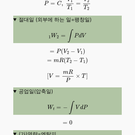
1
2
=
,
=
P
C
T
T
1
2
절대일 (외부에 하는 일=팽창일)
1
W
2
=
∫
P
d
V
∫
=
W
P
d
V
1
2
=
P
(
V
2
−
V
1
)
=
m
R
(
T
2
−
T
1
)
=
(
−
)
P
V
V
2
1
=
(
−
)
m
R
T
T
2
1
[
V
=
m
R
P
×
T
]
m
R
[
=
×
]
V
T
P
공업일(압축일)
W
t
=
−
∫
V
d
P
∫
=
−
W
V
d
P
t
=
0
=
0
(가)열량=엔탈피