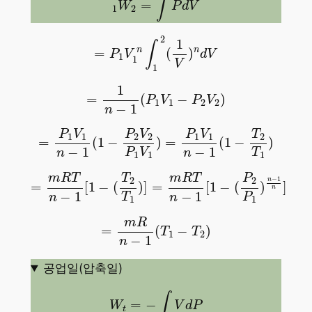
∫
=
W
P
d
V
1
2
=
P
1
V
1
n
∫
1
2
(
1
V
)
n
d
V
2
1
∫
n
n
=
(
)
P
V
d
V
1
1
V
1
=
1
n
−
1
(
P
1
V
1
−
P
2
V
2
)
1
=
(
−
)
P
V
P
V
1
1
2
2
−
1
n
=
P
1
V
1
n
−
1
(
1
−
P
2
V
2
P
1
V
1
)
=
P
1
V
1
n
−
1
(
1
−
T
2
T
1
P
V
P
V
P
V
T
1
1
2
2
1
1
2
=
(
1
−
)
=
(
1
−
)
−
1
−
1
P
V
T
n
n
1
1
1
=
m
R
T
n
−
1
[
1
−
(
T
2
T
1
)
]
=
m
R
T
n
−
1
[
1
−
(
P
2
P
1
)
n
−
1
m
R
T
m
R
T
P
T
−
1
2
2
n
=
[
1
−
(
)
]
=
[
1
−
(
)
]
n
−
1
−
1
T
P
n
n
1
1
=
m
R
n
−
1
(
T
1
−
T
2
)
m
R
=
(
−
)
T
T
1
2
−
1
n
공업일(압축일)
W
t
=
−
∫
V
d
P
∫
=
−
W
V
d
P
t