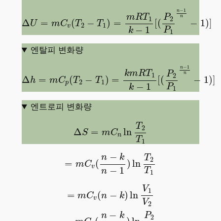
Δ
U
=
m
C
v
(
T
2
−
T
1
)
=
m
R
T
1
k
−
1
[
(
P
2
P
1
n
−
1
n
−
1
)
]
−
1
n
m
R
T
P
n
1
2
Δ
=
(
−
)
=
[
(
−
1
)
]
U
m
C
T
T
2
1
v
−
1
P
k
1
엔탈피 변화량
Δ
h
=
m
C
p
(
T
2
−
T
1
)
=
k
m
R
T
1
k
−
1
[
(
P
2
P
1
n
−
1
n
−
1
)
−
1
n
k
m
R
T
P
n
1
2
Δ
=
(
−
)
=
[
(
−
1
)
]
h
m
C
T
T
2
1
p
−
1
P
k
1
엔트로피 변화량
Δ
S
=
m
C
n
ln
T
2
T
1
T
2
Δ
=
ln
S
m
C
n
T
1
=
m
C
v
(
n
−
k
n
−
1
)
ln
T
2
T
1
−
n
k
T
2
=
(
)
ln
m
C
v
−
1
T
n
1
=
m
C
v
(
n
−
k
)
ln
V
1
V
2
=
m
C
v
(
n
−
k
n
)
ln
P
2
P
1
V
1
=
(
−
)
ln
m
C
n
k
v
V
2
−
n
k
P
2