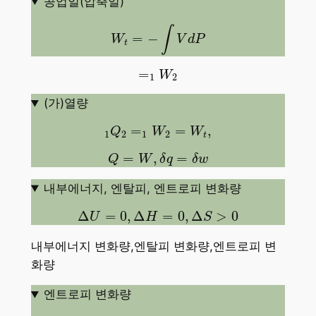
공업일(압축일)
W
t
=
−
∫
V
d
P
∫
=
−
W
V
d
P
t
=
1
W
2
=
W
1
2
(가)열량
1
Q
2
=
1
W
2
=
W
t
,
=
=
,
Q
W
W
1
2
1
2
t
Q
=
W
,
δ
q
=
δ
w
=
,
=
Q
W
δ
q
δ
w
내부에너지, 엔탈피, 엔트로피 변화량
Δ
U
=
0
,
Δ
H
=
0
,
Δ
S
>
0
Δ
=
0
,
Δ
=
0
,
Δ
>
0
U
H
S
내부에너지 변화량,엔탈피 변화량,엔트로피 변
화량
엔트로피 변화량