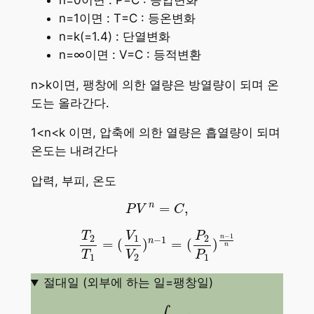
n=1이면 : T=C : 등온변화
n=k(=1.4) : 단열변화
n=∞이면 : V=C : 등적변환
n>k이면, 팽창에 의한 열량은 방열량이 되며 온
도는 올라간다.
1<n<k 이면, 압축에 의한 열량은 흡열량이 되며
온도는 내려간다
압력, 부피, 온도
P
V
n
=
C
,
n
=
,
P
V
C
T
2
T
1
=
(
V
1
V
2
)
n
−
1
=
(
P
2
P
1
)
n
−
1
n
V
P
T
−
1
1
2
2
n
−
1
n
=
(
)
=
(
)
n
T
V
P
1
2
1
절대일 (외부에 하는 일=팽창일)
1
W
2
=
∫
P
d
V