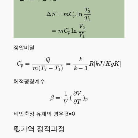
Δ
S
=
m
C
p
ln
T
2
T
1
=
m
C
p
ln
V
2
V
1
T
2
Δ
=
ln
S
m
C
p
T
1
V
2
=
ln
m
C
p
V
1
정압비열
C
p
=
Q
m
(
T
2
−
T
1
)
=
k
k
−
1
R
[
k
J
/
K
g
K
]
k
Q
=
=
[
/
]
C
R
k
J
K
g
K
p
−
1
(
−
)
k
m
T
T
2
1
체적팽창계수
β
=
1
V
(
∂
V
∂
T
)
p
1
∂
V
=
(
)
β
p
∂
V
T
비압축성 유체의 경우 β=0
📃가역 정적과정