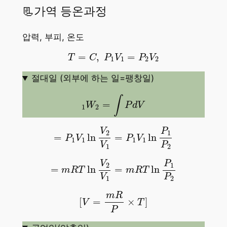
📃가역 등온과정
압력, 부피, 온도
T
=
C
,
P
1
V
1
=
P
2
V
2
=
,
=
T
C
P
V
P
V
1
1
2
2
절대일 (외부에 하는 일=팽창일)
1
W
2
=
∫
P
d
V
∫
=
W
P
d
V
1
2
=
P
1
V
1
ln
V
2
V
1
=
P
1
V
1
ln
P
1
P
2
V
P
2
1
=
ln
=
ln
P
V
P
V
1
1
1
1
V
P
1
2
=
m
R
T
ln
V
2
V
1
=
m
R
T
ln
P
1
P
2
V
P
2
1
=
ln
=
ln
m
R
T
m
R
T
V
P
1
2
[
V
=
m
R
P
×
T
]
m
R
[
=
×
]
V
T
P