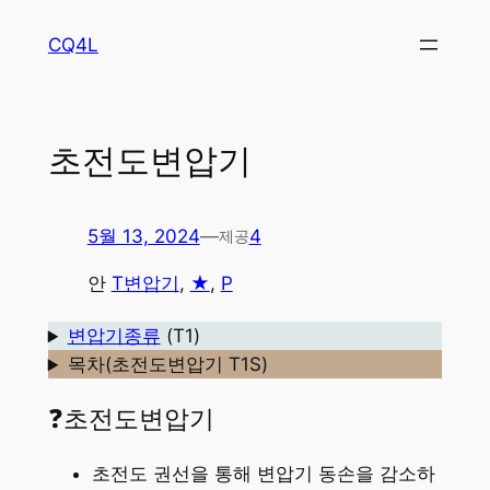
콘
CQ4L
텐
츠
로
바
초전도변압기
로
가
기
5월 13, 2024
—
4
제공
안
T변압기
, 
★
, 
P
변압기종류
(T1)
목차(초전도변압기 T1S)
❓초전도변압기
초전도 권선을 통해 변압기 동손을 감소하