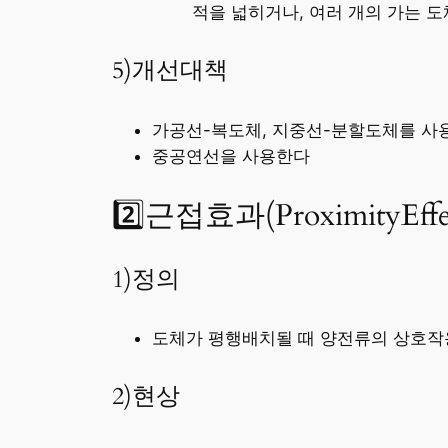
적을 넓히거나, 여러 개의 가는 
5)개선대책
가공선-복도체, 지중선-분할도체를 사
중공연선을 사용한다
2️⃣근접효과(ProximityEffe
1)정의
도체가 평행배치될 때 양전류의 상호작
2)현상