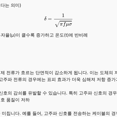
다는 의미)
δ
=
1
π
f
μ
σ
1
=
δ
√
π
f
μ
σ
, 투자율(μ)이 클수록 증가하고 온도(t)에 반비례
제 전류가 흐르는 단면적이 감소하게 됩니다. 이는 도체의 
 고주파 전류의 경우에는 표피 효과가 더욱 심해져 저항 증가
 신호의 감쇠를 유발할 수 있습니다. 특히 고주파 신호의 경
신호 품질이 저하
 미칩니다. 예를 들어, 고주파 신호를 전송하는 케이블의 경