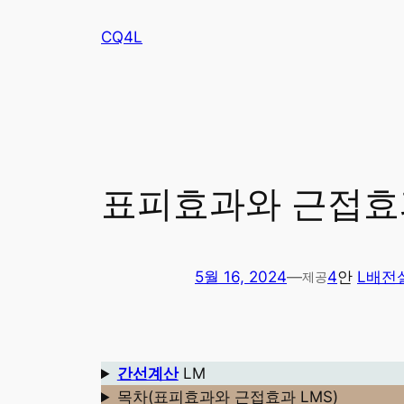
콘
CQ4L
텐
츠
로
바
로
가
기
표피효과와 근접효
5월 16, 2024
—
4
안
L배전
제공
간선계산
LM
목차(표피효과와 근접효과 LMS)