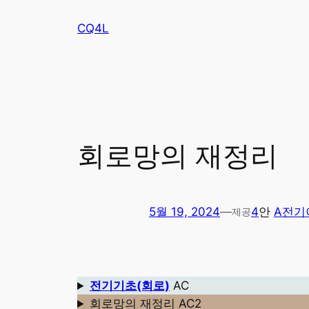
콘
CQ4L
텐
츠
로
바
로
가
기
회로망의 재정리
5월 19, 2024
—
4
안
A전기
제공
전기기초(회로)
AC
회로망의 재정리 AC2