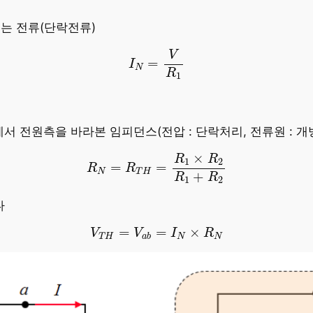
르는 전류(단락전류)
I
N
=
V
R
1
V
=
I
N
R
1
서 전원측을 바라본 임피던스(전압 : 단락처리, 전류원 : 개
R
N
=
R
T
H
=
R
1
×
R
2
R
1
+
R
2
×
R
R
1
2
=
=
R
R
N
T
H
+
R
R
1
2
다
V
T
H
=
V
a
b
=
I
N
×
R
N
=
=
×
V
V
I
R
T
H
N
N
a
b