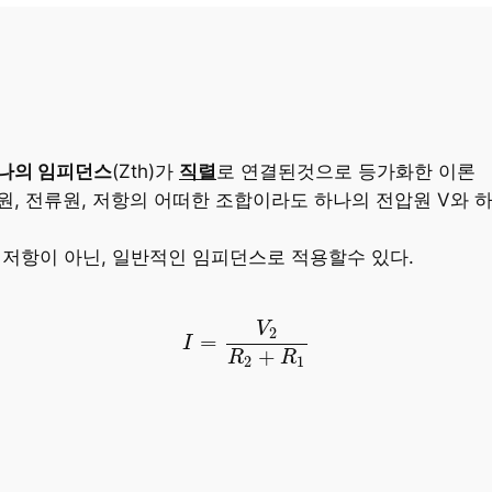
나의 임피던스
(Zth)가
직렬
로 연결된것으로 등가화한 이론
, 전류원, 저항의 어떠한 조합이라도 하나의 전압원 V와 
저항이 아닌, 일반적인 임피던스로 적용할수 있다.
I
=
V
2
R
2
+
R
1
V
2
=
I
+
R
R
2
1