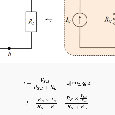
I
=
V
T
H
R
T
H
+
R
L
⋅
⋅
⋅
테
브
난
정
리
V
T
H
=
⋅
⋅
⋅
테
브
난
정
리
I
+
R
R
T
H
L
I
=
R
N
×
I
N
R
N
+
R
L
=
R
N
×
V
T
H
R
N
R
N
+
R
L
V
×
T
H
R
×
R
I
N
R
N
N
=
=
N
I
+
+
R
R
R
R
N
L
N
L
=
V
T
H
R
N
+
R
L
⋅
⋅
⋅
노
튼
정
리