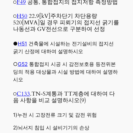
○
F49
공통, 통합접지의 접지저항 측정방법
○
H50
22.9[kV]주차단기 차단용량
520[MVA]일 경우 피뢰기의 접지선 굵기를
나동선과 GV전선으로 구분하여 선정
●
H51
건축물에 시설하는 전기설비의 접지선
굵기 산정에 대하여 설명하시오
○
G52
통합접지 시공 시 감전보호용 등전위본
딩의 적용 대상물과 시설 방법에 대하여 설명하
시오
○
C133
.TN-S계통과 TT계층에 대하여 다
음 사항을 비교 설명하시오(9)
1)누전 시 고장전류 크기 및 감전 위험
2)뇌서지 침입 시 설비기기의 손상