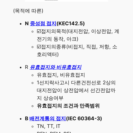
(목적에 따른)
N
중성점 접지
(KEC142.5)
☑️접지의목적(대지전압, 이상전압, 계
전기의 동작, 아크)
☑️접지의종류(비접지, 직접, 저항, 소
호리액터)
R
유효접지와 비유효접지
유효접지, 비유효접지
1선지락사고시 다른건전선로 2상의
대지전압이 상전압에서 선간전압까
지 상승여부
유효접지의 조건과 만족범위
B
배전계통의 접지
(IEC 60364-3)
TN, TT, IT