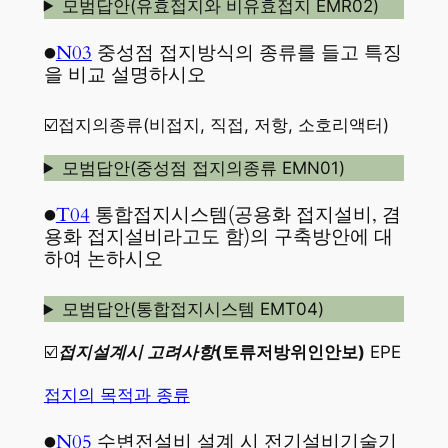
모범답안(유효접지와 비유효접지 EMR02)
●
N03
중성점 접지방식의 종류를 들고 특징
을 비교 설명하시오
☑️접지의종류(비접지, 직접, 저항, 소호리액터)
모범답안(중성점 접지의종류 EMN01)
●
T04
통합접지시스템(공용화 접지설비, 겸
용화 접지설비라고도 함)의 구축방안에 대
하여 논하시오
모범답안(통합접지시스템 EMT04)
☑️
접지설계시 고려사항
(토류저방위인안보)
EPE
접지의 목적과 종류
●
N05
수변전설비 설계 시 전기설비기술기