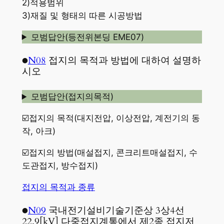
2)적용범위
3)재질 및 형태의 따른 시공방법
모범답안(등전위본딩 EME07)
●
N08
접지의 목적과 방법에 대하여 설명하
시오
모범답안(접지의목적)
☑️접지의 목적(대지전압, 이상전압, 계전기의 동
작, 아크)
☑️접지의 방법(매설접지, 콘크리트매설접지, 수
도관접지, 방수접지)
접지의 목적과 종류
●
N09
국내전기설비기술기준상 3상4선
22.9[kV] 다중접지계통에서 제2종 접지저