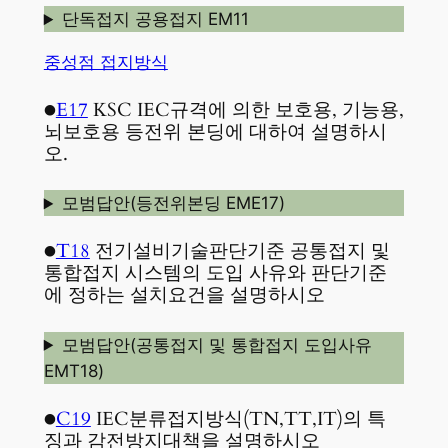
단독접지 공용접지 EM11
중성점 접지방식
●
E17
KSC IEC규격에 의한 보호용, 기능용,
뇌보호용 등전위 본딩에 대하여 설명하시
오.
모범답안(등전위본딩 EME17)
●
T18
전기설비기술판단기준 공통접지 및
통합접지 시스템의 도입 사유와 판단기준
에 정하는 설치요건을 설명하시오
모범답안(공통접지 및 통합접지 도입사유
EMT18)
●
C19
IEC분류접지방식(TN,TT,IT)의 특
징과 감전방지대책을 설명하시오