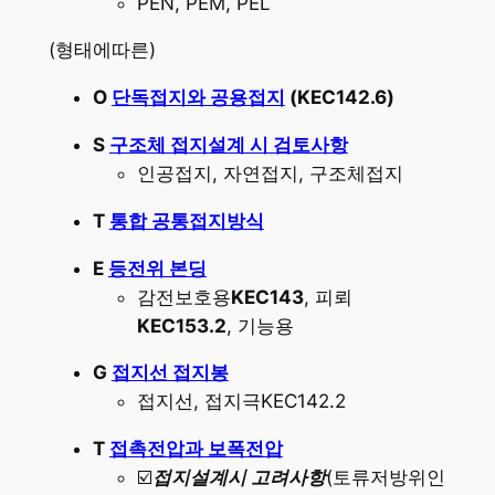
PEN, PEM, PEL
(형태에따른)
O
단독접지와 공용접지
(KEC142.6)
S
구조체 접지설계 시 검토사항
인공접지, 자연접지, 구조체접지
T
통합 공통접지방식
E
등전위 본딩
감전보호용
KEC143
, 피뢰
KEC153.2
, 기능용
G
접지선 접지봉
접지선, 접지극KEC142.2
T
접촉전압과 보폭전압
☑️
접지설계시 고려사항
(토류저방위인