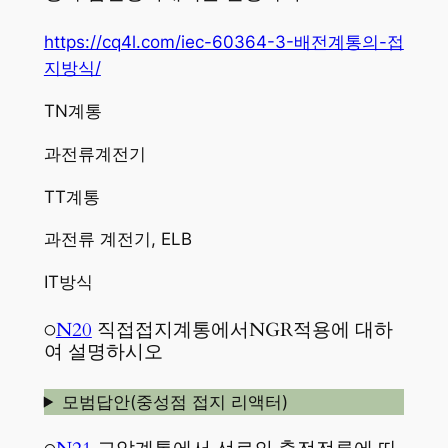
https://cq4l.com/iec-60364-3-배전계통의-접
지방식/
TN계통
과전류계전기
TT계통
과전류 계전기, ELB
IT방식
○
N20
직접접지계통에서NGR적용에 대하
여 설명하시오
모범답안(중성점 접지 리액터)