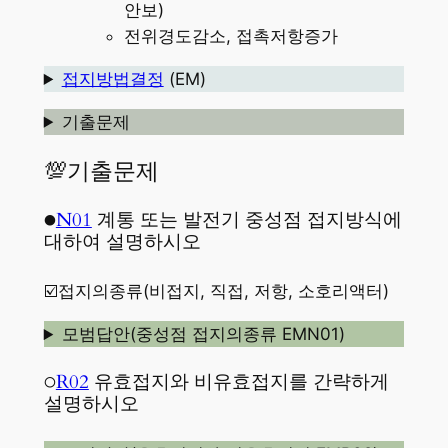
안보)
전위경도감소, 접촉저항증가
접지방법결정
(EM)
기출문제
💯기출문제
●
N01
계통 또는 발전기 중성점 접지방식에
대하여 설명하시오
☑️접지의종류(비접지, 직접, 저항, 소호리액터)
모범답안(중성점 접지의종류 EMN01)
○
R02
유효접지와 비유효접지를 간략하게
설명하시오