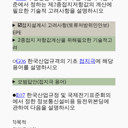
준에서 정하는 제2종접지저항값의 계산에
필요한 기술적 고려사항을 설명하시오
☑️
접지설계시 고려사항(토류저방위인안보)
EPE
2종접지 저항값계산을 위해필요한 기술적고
려
○
G06
한국산업규격의 기초
접지극
에 해당
용어를 설명하시오
모범답안(접지극 용어)
●
E07
한국산업규정 및 국제전기표준회의
에서 정한 정보통신설비용 등전위본딩에
관하여 다음을 설명하시오
1)목적