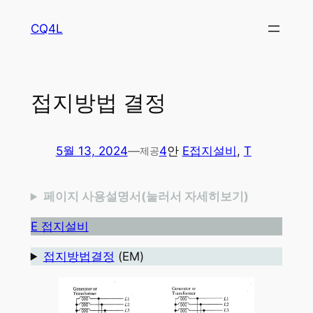
콘
CQ4L
텐
츠
로
바
접지방법 결정
로
가
기
5월 13, 2024
—
4
안
E접지설비
, 
T
제공
페이지 사용설명서(눌러서 자세히보기)
E 접지설비
접지방법결정
(EM)