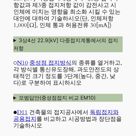
항값과 제3종 접지저항 값이 감전사고 시
인체에 미치는 영향을 최소화 시킬 수 있는
대안에 대하여 기술하시오(단, 인체저항
1,000[Ω], 인체 통과 허용전류 30[mA])
3상4선 22.9[kV] 다중접지계통에서의 접지
저항
○
N10
중성점 접지방식
의 종류를 열거하고,
각 방식별 통신유도장해, 과도안전도의 상
태적인 크기 정도를 3단계(높다, 중간, 낮
다)로 구분하여 표시하시오
모범답안(중성점접지 비교 EM10)
●
D11
건축물의 접지공사에서
독립접지와
공용접지
를 비교하고 시공방법과 장단점을
기술하시오