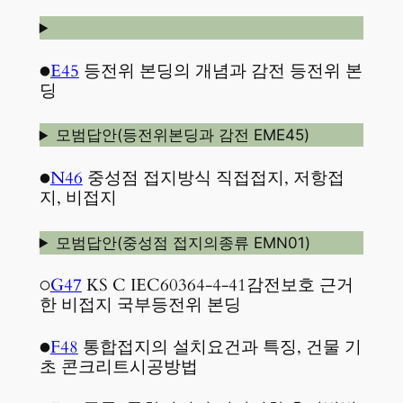
●
E45
등전위 본딩의 개념과 감전 등전위 본
딩
모범답안(등전위본딩과 감전 EME45)
●
N46
중성점 접지방식 직접접지, 저항접
지, 비접지
모범답안(중성점 접지의종류 EMN01)
○
G47
KS C IEC60364-4-41감전보호 근거
한 비접지 국부등전위 본딩
●
F48
통합접지의 설치요건과 특징, 건물 기
초 콘크리트시공방법