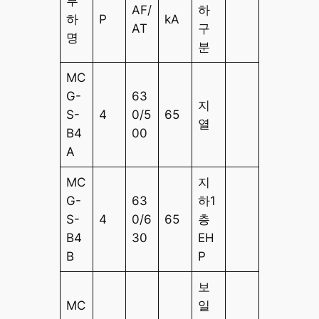
부
AF/
하
하
P
kA
AT
구
명
분
MC
G-
63
지
S-
4
0/5
65
열
B4
00
A
MC
지
G-
63
하1
S-
4
0/6
65
층
B4
30
EH
B
P
보
MC
일