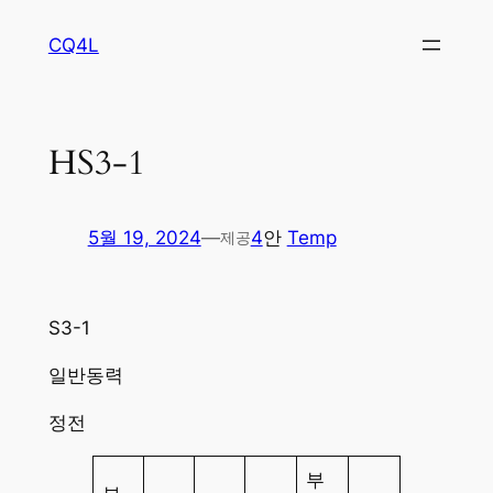
콘
CQ4L
텐
츠
로
바
HS3-1
로
가
기
5월 19, 2024
—
4
안
Temp
제공
S3-1
일반동력
정전
부