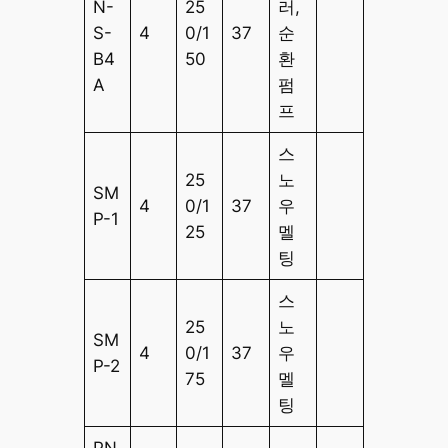
N-
25
러,
S-
4
0/1
37
순
B4
50
환
A
펌
프
스
25
노
SM
4
0/1
37
우
P-1
25
멜
팅
스
25
노
SM
4
0/1
37
우
P-2
75
멜
팅
PN