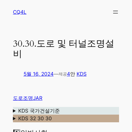
콘
CQ4L
텐
츠
로
바
30.30.도로 및 터널조명설
로
비
가
기
5월 16, 2024
—
4
안
KDS
제공
도로조명JAR
KDS 국가건설기준
KDS 32 30 30