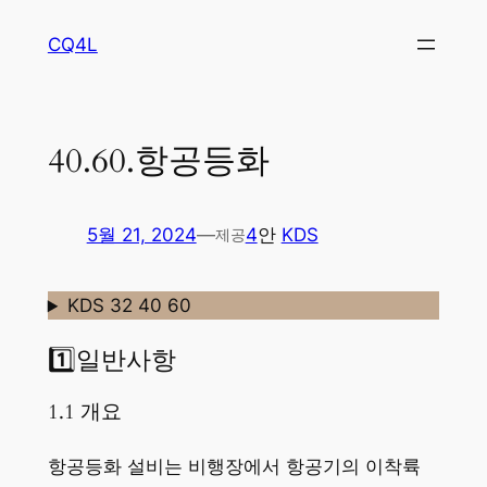
콘
CQ4L
텐
츠
로
바
40.60.항공등화
로
가
기
5월 21, 2024
—
4
안
KDS
제공
KDS 32 40 60
1️⃣일반사항
1.1 개요
항공등화 설비는 비행장에서 항공기의 이착륙