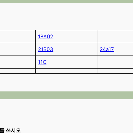
18A02
21B03
24a17
11C
를 쓰시오