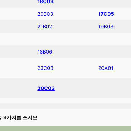
18C03
20B03
17C05
21B02
19B03
18B06
23C08
20A01
20C03
점 3가지를 쓰시오