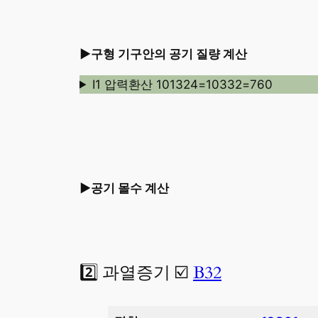
►구형 기구안의 공기 질량 계산
I1 압력환산 101324=10332=760
►공기 몰수 계산
2️⃣ 과열증기 ☑️
B32