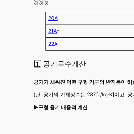
🥇🥈🥉
20A
‘
21A
*
22A
1️⃣ 공기몰수계산
공기가 채워진 어떤 구형 기구의 반지름이 5[m]
(단, 공기의 기체상수는 287[J/kg·K]이고, 공
►구형 용기 내용적 계산