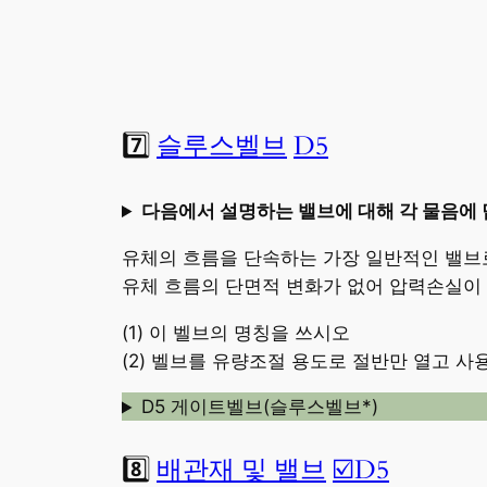
7️⃣
슬루스벨브
D5
다음에서 설명하는 밸브에 대해 각 물음에 
유체의 흐름을 단속하는 가장 일반적인 밸브로
유체 흐름의 단면적 변화가 없어 압력손실이
(1) 이 벨브의 명칭을 쓰시오
(2) 벨브를 유량조절 용도로 절반만 열고 
D5 게이트벨브(슬루스벨브*)
8️⃣
배관재 및 밸브
☑️D5