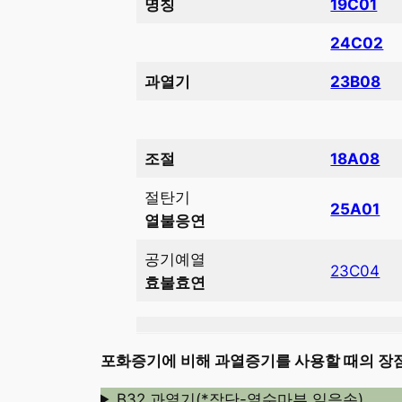
명칭
19C01
24C02
과열기
23B08
조절
18A08
절탄기
25A01
열불응연
공기예열
23C04
효불효연
포화증기에 비해 과열증기를 사용할 때의 장
B32 과열기(*장단-열수마부 일응손)