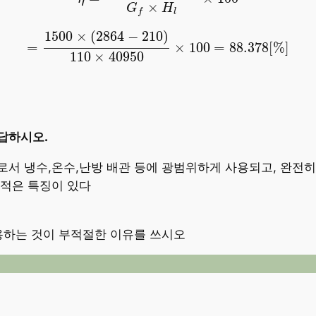
×
G
H
l
f
=
1500
×
(
2864
−
210
)
110
×
40950
×
100
=
88.37
1500
×
(
2864
−
210
)
=
×
100
=
88.378
[
%
]
110
×
40950
답하시오.
서 냉수,온수,난방 배관 등에 광범위하게 사용되고, 완전히
 적은 특징이 있다
사용하는 것이 부적절한 이유를 쓰시오