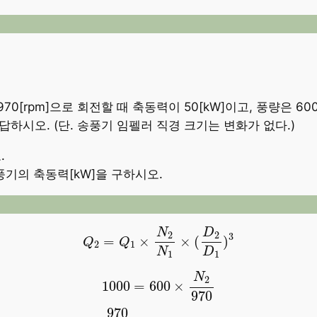
[rpm]으로 회전할 때 축동력이 50[kW]이고, 풍량은 600
 답하시오. (단. 송풍기 임펠러 직경 크기는 변화가 없다.)
.
송풍기의 축동력[kW]을 구하시오.
Q
2
=
Q
1
×
N
2
N
1
×
(
D
2
D
1
)
3
N
D
2
2
3
=
×
×
(
)
Q
Q
2
1
N
D
1
1
1000
=
600
×
N
2
970
N
2
=
970
600
×
1000
=
1616.666
N
2
1000
=
600
×
970
970