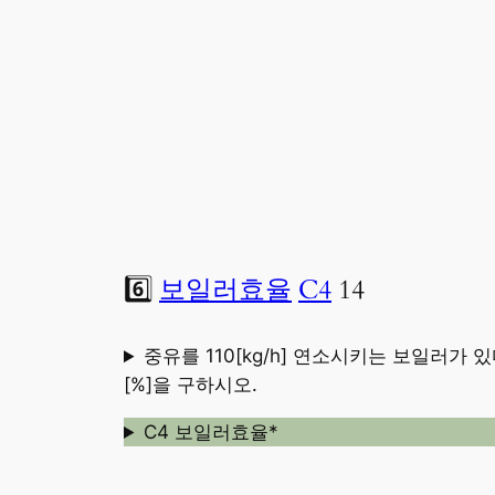
6️⃣
보일러효율
C4
14
중유를 110[kg/h] 연소시키는 보일러가 있다
[%]을 구하시오.
C4 보일러효율*