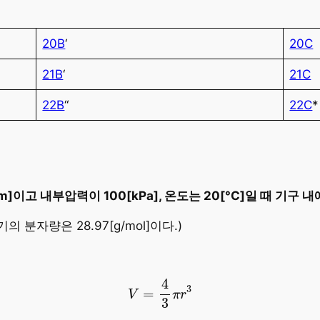
20B
‘
20C
21B
‘
21C
22B
“
22C
*
이고 내부압력이 100[kPa], 온도는 20[°C]일 때 기구 내
기의 분자량은 28.97[g/mol]이다.)
V
=
4
3
π
r
3
4
3
=
V
π
r
3