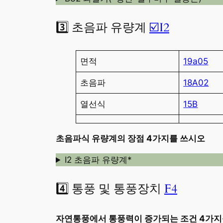
3️⃣ 초음파 유량계
☑️I2
면적
19a05
초음파
18A02
열선식
15B
초음파식 유량계의 장점 4가지를 쓰시오
I2 초음파 유량계*
4️⃣ 통풍 및 통풍장치
F4
자연통풍에서 통풍력이 증가되는 조건 4가지