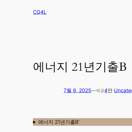
콘
CQ4L
텐
츠
로
바
로
가
기
에너지 21년기출B
7월 6, 2025
—
4
안
Uncate
제공
에너지 21년기출B’