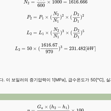
=
×
1000
=
1616.666
N
2
600
P
2
=
P
1
×
(
N
2
N
1
)
2
×
(
D
2
D
1
)
2
N
D
2
2
2
2
=
×
(
)
×
(
)
P
P
2
1
N
D
1
1
L
2
=
L
1
×
(
N
2
N
1
)
3
×
(
D
2
D
1
)
5
N
D
2
2
3
5
=
×
(
)
×
(
)
L
L
2
1
N
D
1
1
L
2
=
50
×
(
1616.67
970
)
3
=
231.482
[
k
W
]
1616.67
3
=
50
×
(
)
=
231.482
[
]
L
k
W
2
970
. 이 보일러의 증기압력이 1[MPa], 급수온도가 50[°C], 실
η
=
G
a
×
(
h
2
−
h
1
)
G
f
×
H
l
×
100
×
(
−
)
G
h
h
2
1
a
=
×
100
η