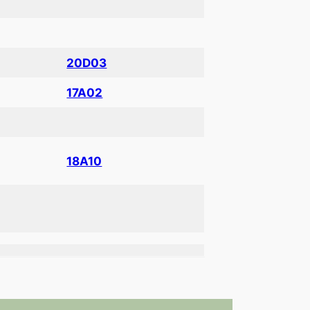
20D03
17A02
18A10