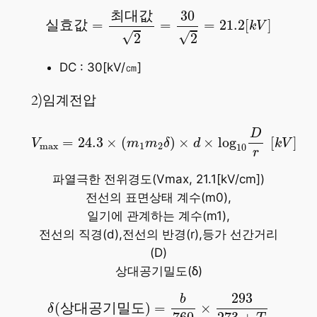
실
효
값
=
최
대
값
2
=
30
2
=
21.2
[
k
V
]
30
최
대
값
실
효
값
=
=
=
21.2
[
]
k
V
√
√
2
2
DC : 30[kV/㎝]
2)임계전압
V
max
=
24.3
×
(
m
1
m
2
δ
)
×
d
×
log
10
D
r
[
k
V
]
D
=
24.3
×
(
)
×
×
log
[
]
V
m
m
δ
d
k
V
max
1
2
10
r
파열극한 전위경도(Vmax, 21.1[kV/cm])
전선의 표면상태 계수(m0),
일기에 관계하는 계수(m1),
전선의 직경(d),전선의 반경(r),등가 선간거리
(D)
상대공기밀도(δ)
δ
(
상
대
공
기
밀
도
)
=
b
760
×
293
273
+
T
293
b
(
상
대
공
기
밀
도
)
=
×
δ