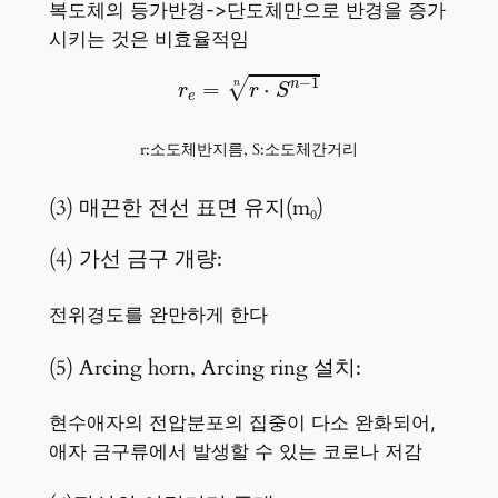
복도체의 등가반경->단도체만으로 반경을 증가
시키는 것은 비효율적임
r
e
=
r
⋅
S
n
−
1
n
−
1
√
n
=
⋅
n
r
r
S
e
r:소도체반지름, S:소도체간거리
(3) 매끈한 전선 표면 유지(m₀)
(4) 가선 금구 개량:
전위경도를 완만하게 한다
(5) Arcing horn, Arcing ring 설치:
현수애자의 전압분포의 집중이 다소 완화되어,
애자 금구류에서 발생할 수 있는 코로나 저감