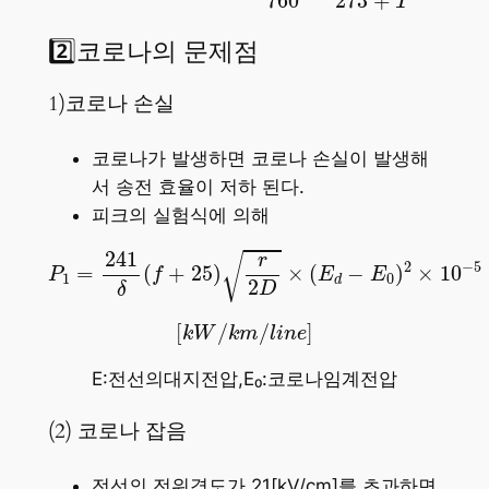
760
273
+
T
2️⃣코로나의 문제점
1)코로나 손실
코로나가 발생하면 코로나 손실이 발생해
서 송전 효율이 저하 된다.
피크의 실험식에 의해
P
1
=
241
δ
(
f
+
25
)
r
2
D
×
(
E
d
−
E
0
)
2
×
10
−
5
241
√
r
−
5
2
=
(
+
25
)
×
(
−
)
×
10
P
f
E
E
1
0
d
2
D
δ
[
k
W
/
k
m
/
l
i
n
e
]
[
/
/
]
k
W
k
m
l
i
n
e
E:전선의대지전압,E₀:코로나임계전압
(2) 코로나 잡음
전선의 전위경도가 21[kV/cm]를 초과하면