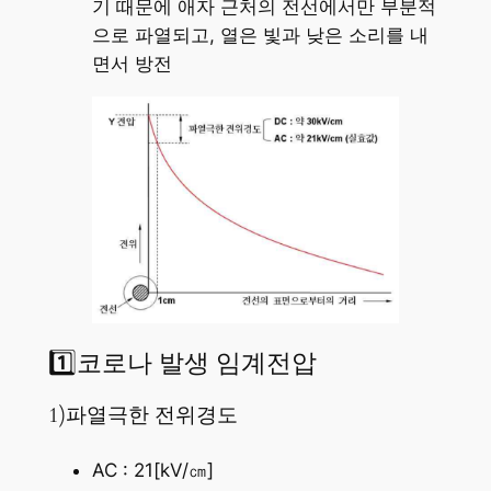
기 때문에 애자 근처의 전선에서만 부분적
으로 파열되고, 열은 빛과 낮은 소리를 내
면서 방전
1️⃣코로나 발생 임계전압
1)파열극한 전위경도
AC : 21[kV/㎝]