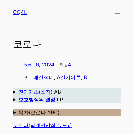
콘
CQ4L
텐
츠
로
바
코로나
로
가
기
5월 16, 2024
—
4
제공
안
L배전설비
, 
A전기이론
, 
B
전기기초(소자)
AB
보호방식의 결정
LP
목차(코로나 ABC)
코로나(임계전압식 유도⁕)