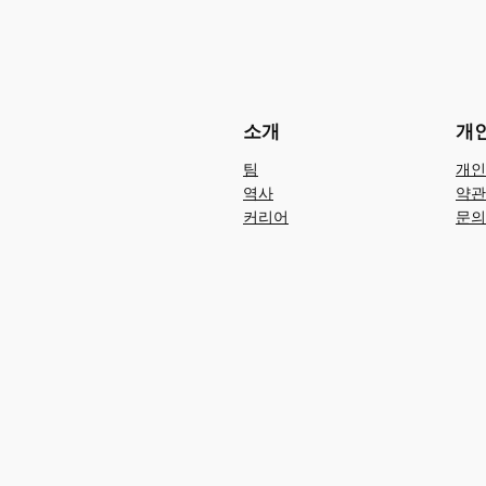
소개
개
팀
개인
역사
약관
커리어
문의