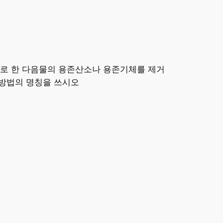
태로 한 다음물의 용존산소나 용존기체를 제거
존방법의 명칭을 쓰시오