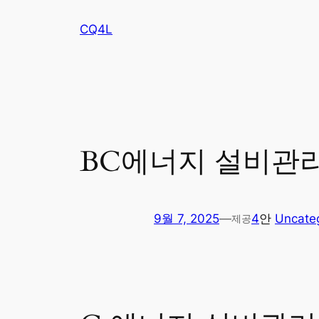
콘
CQ4L
텐
츠
로
바
로
가
기
BC에너지 설비관
9월 7, 2025
—
4
안
Uncate
제공