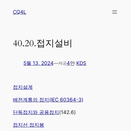
콘
CQ4L
텐
츠
로
바
40.20.접지설비
로
가
기
5월 13, 2024
—
4
안
KDS
제공
접지설계
배전계통의 접지(IEC 60364-3)
단독접지와 공용접지
(142.6)
접지선 접지봉