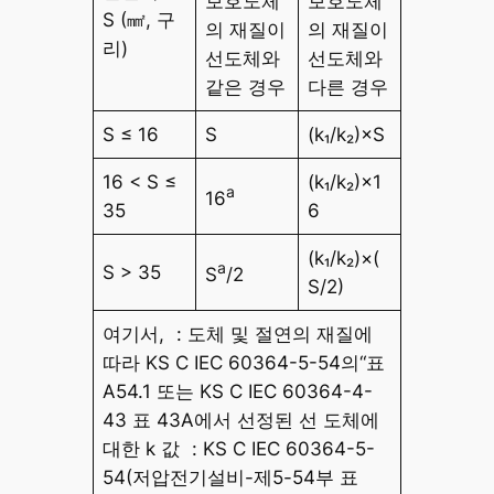
보호도체
보호도체
S (㎟, 구
의 재질이
의 재질이
리)
선도체와
선도체와
같은 경우
다른 경우
S ≤ 16
S
(k₁/k₂)×S
16 < S ≤
(k₁/k₂)×1
a
16
35
6
(k₁/k₂)×(
a
S > 35
S
/2
S/2)
여기서,
: 도체 및 절연의 재질에
따라 KS C IEC 60364-5-54의“표
A54.1 또는 KS C IEC 60364-4-
43 표 43A에서 선정된 선 도체에
대한 k 값
: KS C IEC 60364-5-
54(저압전기설비-제5-54부 표