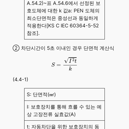
A.54.2)~표 A.54.6에서 선정된 보
호도체에 대한 k 값a: PEN 도체의
최소단면적은 중성선과 동일하게
적용한다[KS C IEC 60364-5-52
참조].
② 차단시간이 5초 이내인 경우 단면적 계산식
S
=
I
2
t
k
√
2
I
t
=
S
k
(4.4-1)
S: 단면적(㎟)
I: 보호장치를 통해 흐를 수 있는 예
상 고장전류 실효값(A)
t: 자동차단을 위한 보호장치의 동