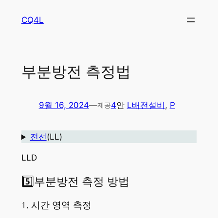
콘
CQ4L
텐
츠
로
바
부분방전 측정법
로
가
기
9월 16, 2024
—
4
안
L배전설비
, 
P
제공
전선
(LL)
LLD
5️⃣부분방전 측정 방법
1. 시간 영역 측정