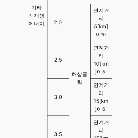
기타
연계거
신재생
리
2.0
에너지
5[km]
이하
연계거
리
2.5
10[km
]이하
해상풍
력
연계거
리
3.0
15[km
]이하
연계거
리
3.5