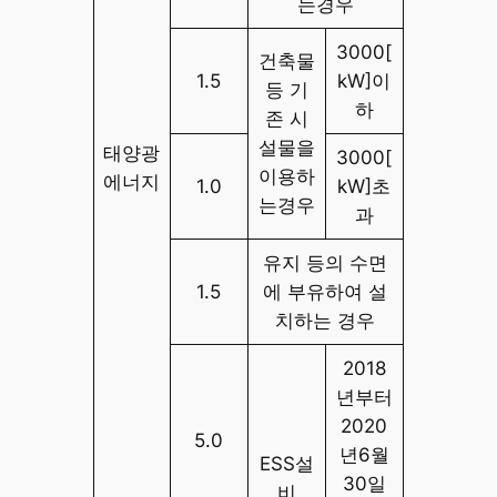
는경우
3000[
건축물
1.5
kW]이
등 기
하
존 시
설물을
태양광
3000[
이용하
에너지
1.0
kW]초
는경우
과
유지 등의 수면
1.5
에 부유하여 설
치하는 경우
2018
년부터
2020
5.0
년6월
ESS설
30일
비