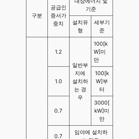
대상에너지 및
공급인
기준
구분
증서가
설치유
세부기
중치
형
준
100[k
1.2
W]미
만
일반부
지에
100[k
1.0
설치하
W]부
는 경
터
우
3000[
0.7
kW]미
만
임야에 설치하
0.7