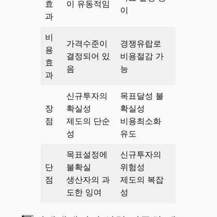
효
이 유동적임
이
과
비
가격수준이
경쟁유랍로
용
결정되어 있
비용절감 가
효
음
능
과
신규투자의
목표달성 불
장
확실성
확실성
점
제도의 단순
비용최소화
성
유도
목표설정에
신규투자의
단
불확실
위험성
점
생산자의 과
제도의 복잡
도한 잉여
성