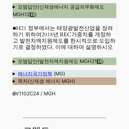
모범답안(신재생에너지 공급의무화제도
MGH12
)
1️⃣
●H21 정부에서는 태양광발전산업을 장려
하기 위하여2018년 REC가중치를 개정하
고 발전차액지원제도를 한시적으로 도입하
기로 결정하였다. 이에 대하여 설명하시오
모범답안(발전차액지원제도 MGH21
1️⃣)
에너지국가정책
(MG)
목차(신재생 에너지 MGH)
🌐V1102C24 / MGH