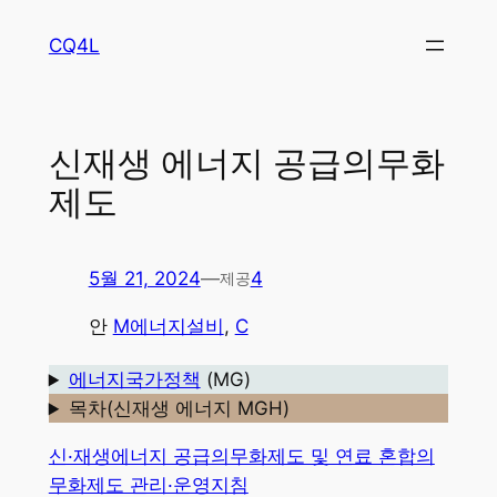
콘
CQ4L
텐
츠
로
바
신재생 에너지 공급의무화
로
제도
가
기
5월 21, 2024
—
4
제공
안
M에너지설비
, 
C
에너지국가정책
(MG)
목차(신재생 에너지 MGH)
신·재생에너지 공급의무화제도 및 연료 혼합의
무화제도 관리·운영지침