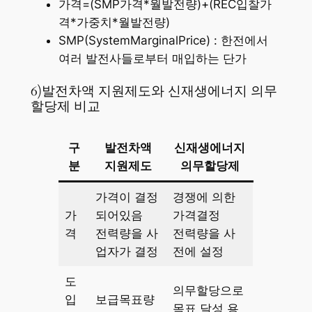
가격=(SMP가격*월발전량)+(REC입찰가
격*가중치*월발전량)
SMP(SystemMarginalPrice) : 한전에서
여러 발전사들로부터 매입하는 단가
6)발전차액 지원제도와 신재생에너지 의무
할당제 비교
구
발전차액
신재생에너지
분
지원제도
의무할당제
가격이 결정
경쟁에 의한
가
되어있음
가격결정
격
전력량을 사
전력량을 사
업자가 결정
전에 설정
도
의무할당으로
입
보급목표량
목표 달성 용