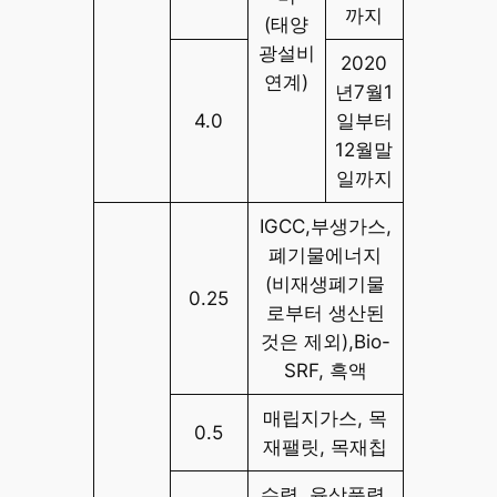
까지
(태양
광설비
2020
연계)
년7월1
4.0
일부터
12월말
일까지
IGCC,부생가스,
폐기물에너지
(비재생폐기물
0.25
로부터 생산된
것은 제외),Bio-
SRF, 흑액
매립지가스, 목
0.5
재팰릿, 목재칩
수력, 육상풍력,