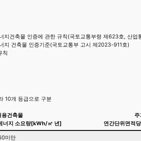
지건축물 인증에 관한 규칙(국토교통부령 제623호, 산업
지 건축물 인증기준(국토교통부 고시 제2023-911호)
규칙
 10개 등급으로 구분
거용건축물
주
너지 소요량[kWh/㎡ 년]
연간단위면적당1
60미만