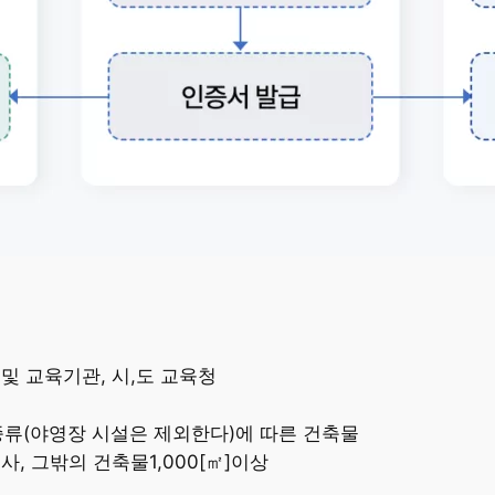
및 교육기관, 시,도 교육청
종류(야영장 시설은 제외한다)에 따른 건축물
사, 그밖의 건축물1,000[㎡]이상