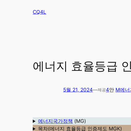
콘
CQ4L
텐
츠
로
바
로
가
기
에너지 효율등급 
5월 21, 2024
—
4
안
M에너
제공
에너지국가정책
(MG)
목차(에너지 효율등급 인증제도 MGK)