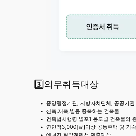
3️⃣의무취득대상
중앙행정기관, 지방자치단체, 공공기관 
신축,재축,별동 증축하는 건축물
건축법시행령 별포1 용도별 건축물의 
연면적3,000[㎡]이상 공동주택 및 기숙
에너지 절약계획서 제출대상