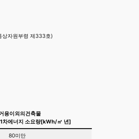
통상자원부령 제333호)
거용이외의건축물
차에너지 소요량[kWh/㎡ 년]
80미만