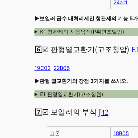
24a11
►
보일러 급수 내처리제인 청관제의 기능 5가
K1 청관제의 사용목적(P취연조탈밍)
6️⃣☑️ 판형열교환기(고조청압)
E
19C02
22B06
►판형 열교환기의 장점 3가지를 쓰시오.
E1 판형열교환기(고조청현)
7️⃣☑️
보일러의 부식
J42
고온
18B05