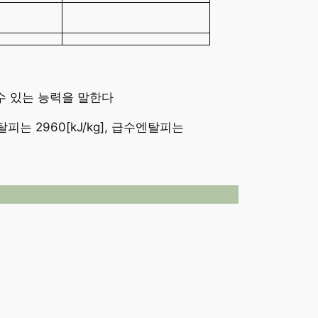
환시킬수 있는 능력을 말한다
탈피는 2960[kJ/kg], 급수엔탈피는
×
15.65
8.29
[
마
력
]