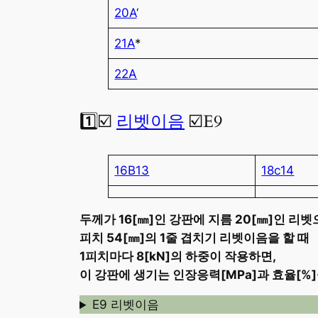
20A
‘
21A
*
22A
1️⃣☑️
리벳이음
☑️E9
16B13
18c14
두께가 16[㎜]인 강판에 지름 20[㎜]인 리
피치 54[㎜]의 1줄 겹치기 리벳이음을 할 때
1피치마다 8[kN]의 하중이 작용하면,
이 강판에 생기는 인장응력[MPa]과 효율[%
E9 리벳이음