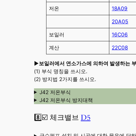
저온
18A09
20A05
보일러
16C06
계산
22C08
►
보일러에서 연소가스에 의하여 발생하는 부
(1) 부식 명칭을 쓰시오.
(2) 방지법 2가지를 쓰시오.
J42 저온부식
J42 저온부식 방지대책
8️⃣☑️ 체크밸브
D5
급수펌프 설치 및 시공에 대한 물음에 답하