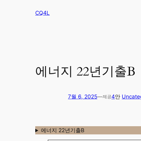
콘
CQ4L
텐
츠
로
바
로
가
기
에너지 22년기출B
7월 6, 2025
—
4
안
Uncate
제공
에너지 22년기출B