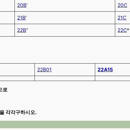
20B
‘
20C
21B
‘
21C
22B
“
22C
*
22B01
22A15
벳으로
]을 각각구하시오.