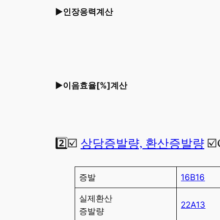
►인장응력계산
►이음효율[%]계산
2️⃣☑️
상당증발량, 환산증발량
☑️
증발
16B16
실제환산
22A13
증발량