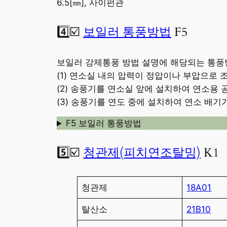
6.5[㎜], 사이펀관
4️⃣☑️
보일러 통풍방법
F5
보일러 강제통풍 방법 설명에 해당되는 통풍
(1) 연소실 내의 압력이 정압이나 부압으로
(2) 송풍기를 연소실 앞에 설치하여 연소용
(3) 송풍기를 연도 중에 설치하여 연소 배
F5 보일러 통풍방법
5️⃣☑️
청관제(피치연조탈밍)
K1
청관제
18A01
탈산소
21B10