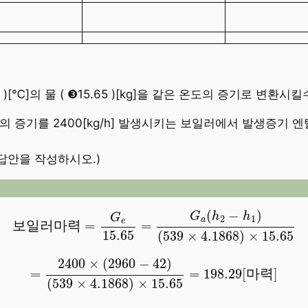
00 )[℃]의 물 ( ❸15.65 )[kg]을 같은 온도의 증기로 변
MPa]의 증기를 2400[kg/h] 발생시키는 보일러에서 발생증기 엔
답안을 작성하시오.)
보
일
러
마
력
=
G
e
15.65
=
G
a
(
h
2
−
h
1
)
(
539
×
4.1868
)
(
−
)
G
h
h
G
2
1
a
e
보
일
러
마
력
=
=
15.65
(
539
×
4.1868
)
×
15.65
=
2400
×
(
2960
−
42
)
(
539
×
4.1868
)
×
15.65
=
19
2400
×
(
2960
−
42
)
=
=
198.29
[
마
력
]
(
539
×
4.1868
)
×
15.65