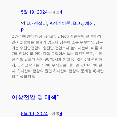
5월 19, 2024
—
4
제공
안
L배전설비
, 
A전기이론
, 
B고장계산
, 
P
QVF 1)페란티 현상(Ferranti Effect) 수전단에 큰 부하가
걸려 있을때는 문제가 없으나 경부하 또는 무부하인 경우
에는 수전단전압이 송전단 전압보다 높아지는데, 이를 페
란티현상이라 한다 다음 그림에서 Ic는 충전전류로, 수전
단 전압 Er보다 거의 90°앞서게 되고 Ic, R은 ic에 평행하
게, 그리고 Ic X는 Ic R에 수직으로 되어 결국 Es<Er이 된
다. 2)페란티 현상의 원인 3)페란티 현상의 문제점 4)페란
티 현상의 대책…
이상전압 및 대책*
5월 19, 2024
—
4
제공