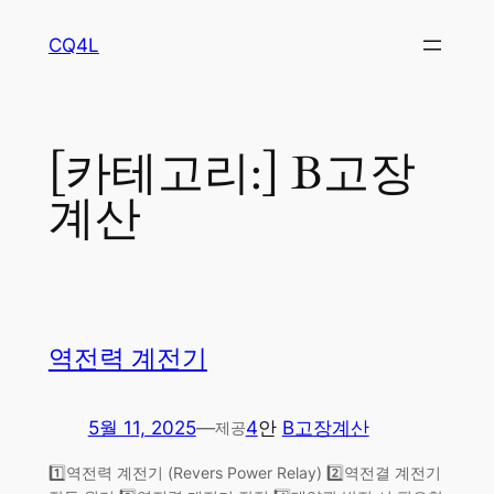
콘
CQ4L
텐
츠
로
바
[카테고리:]
B고장
로
가
계산
기
역전력 계전기
5월 11, 2025
—
4
안
B고장계산
제공
1️⃣역전력 계전기 (Revers Power Relay) 2️⃣역전결 계전기