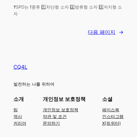
❓SPD는 ❗종류 1️⃣차단형 소자 2️⃣방류형 소자 3️⃣저지형 소
자
다음 페이지
→
CQ4L
발전하는 나를 위하여
소개
개인정보 보호정책
소셜
팀
개인정보 보호정책
페이스북
역사
약관 및 조건
인스타그램
커리어
문의하기
X(트위터)