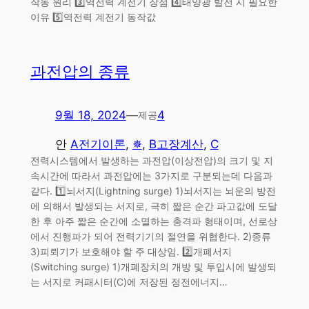
작동 원리 3️⃣역전력 계전기 장점 4️⃣태양광 발전 시 필요한
이유 5️⃣역전력 계전기 동작값
과전압의 종류
9월 18, 2024
—
4
제공
안
A전기이론
, 
✵
, 
B고장계산
, 
C
전력시스템에서 발생하는 과전압(이상전압)의 크기 및 지
속시간에 따라서 과전압에는 3가지로 구분되는데 다음과
같다. 1️⃣뇌서지(Lightning surge) 1)뇌서지는 뇌운의 방전
에 의해서 발생되는 서지로, 극히 짧은 순간 파고값에 도달
한 후 아주 짧은 순간에 소멸하는 충격파 형태이며, 선로상
에서 진행파가 되어 전력기기의 절연을 위협한다. 2)종류
3)피뢰기가 보호해야 할 주 대상임. 2️⃣개폐서지
(Switching surge) 1)개폐장치의 개방 및 투입시에 발생되
는 서지로 커패시터(C)에 저장된 정전에너지…