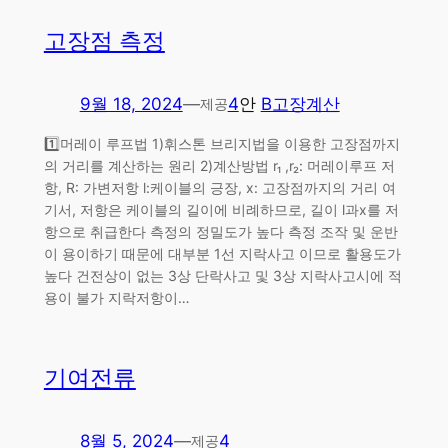
고장점 측정
9월 18, 2024
—
4
안
B고장계산
제공
1️⃣머레이 루프법 1)휘스톤 브리지법을 이용한 고장점까지
의 거리를 계산하는 원리 2)계산방법 r₁ ,r₂: 머레이루프 저
항, R: 가변저항 l:케이블의 긍장, x: 고장점까지의 거리 여
기서, 저항은 케이블의 길이에 비례하므로, 길이 l과x를 저
항으로 취급한다 측정의 정밀도가 높다 측정 조작 및 운반
이 용이하기 때문에 대부분 1선 지락사고 이므로 활용도가
높다 건전상이 없는 3상 단락사고 및 3상 지락사고시에 적
용이 불가 지락저항이…
기여전류
8월 5, 2024
—
4
제공