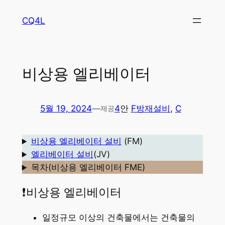
콘
CQ4L
텐
츠
로
바
비상용 엘리베이터
로
가
기
5월 19, 2024
—
4
안
F방재설비
, 
C
제공
비상용 엘리베이터 설비
(FM)
엘리베이터 설비
(JV)
목차(비상용 엘리베이터 FME)
❗비상용 엘리베이터
일정규모 이상의 건축물에서는 건축물의