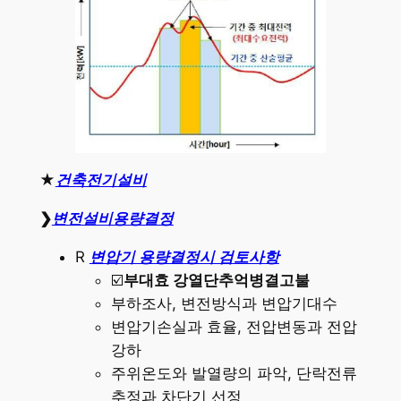
★
건축전기설비
❯
변전설비용량결정
R
변압기 용량결정시 검토사항
☑️
부대효 강열단추억병결고불
부하조사, 변전방식과 변압기대수
변압기손실과 효율, 전압변동과 전압
강하
주위온도와 발열량의 파악, 단락전류
추정과 차단기 선정