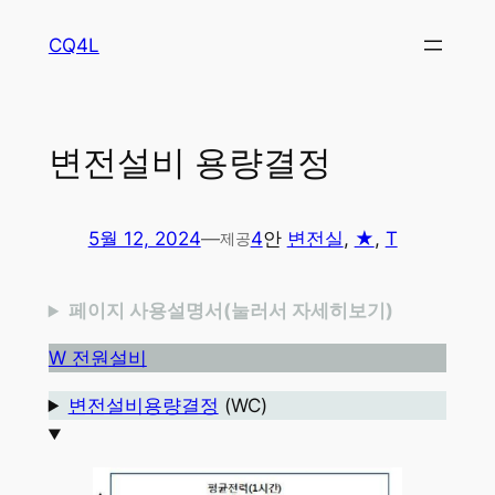
콘
CQ4L
텐
츠
로
바
변전설비 용량결정
로
가
기
5월 12, 2024
—
4
안
변전실
, 
★
, 
T
제공
페이지 사용설명서(눌러서 자세히보기)
W 전원설비
변전설비용량결정
(WC)