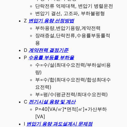
단락전류 억제대책, 변압기 병렬운전
변압기 결선, 고조파, 부하불평형
Z
변압기 용량 선정방법
부하용량,변압기용량,계약전력
장래증설,단락전류,수용률부둥률적
용
D
계약전력 결정기준
P
수용률 부등률 부하율
수=수/설(최대수요전력/부하설비용
량)
부=수/합(최대수요전력/합성최대수
요전력)
부=평/수(평균전력/최대수요전력)
C
전기시설 용량 및 계산
P=40[VA/㎡]*면적[㎡]+가산부하
[VA]
I
변압기 용량 과도설계시 문제점