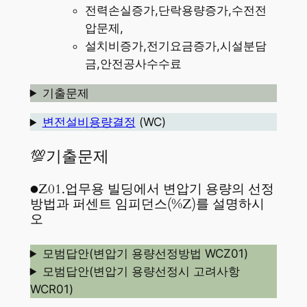
전력손실증가,단락용량증가,수전전
압문제,
설치비증가,전기요금증가,시설분담
금,안전공사수수료
기출문제
변전설비용량결정
(WC)
💯기출문제
●Z01.업무용 빌딩에서 변압기 용량의 선정
방법과 퍼센트 임피던스(%Z)를 설명하시
오
모범답안(변압기 용량선정방법 WCZ01)
모범답안(변압기 용량선정시 고려사항
WCR01)