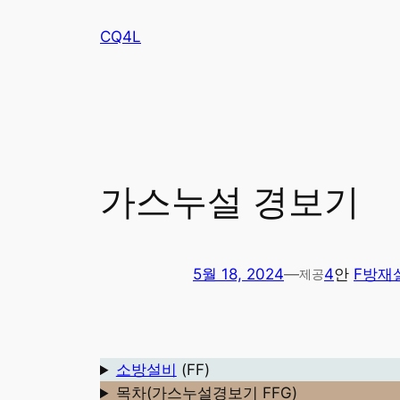
콘
CQ4L
텐
츠
로
바
로
가
기
가스누설 경보기
5월 18, 2024
—
4
안
F방재
제공
소방설비
(FF)
목차(가스누설경보기 FFG)