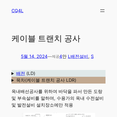
콘
CQ4L
텐
츠
로
바
케이블 트랜치 공사
로
가
기
5월 14, 2024
—
4
안
L배전설비
, 
S
제공
배전
(LD)
목차(케이블 트랜치 공사 LDR)
옥내배선공사를 위하여 바닥을 파서 만든 도랑
및 부속설비를 말하며, 수용가의 옥내 수전설비
및 발전설비 설치장소에만 적용